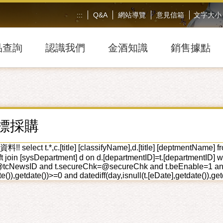
:::
Q&A
網站導覽
意見信箱
文字大小
品查詢
認識我們
金酒知識
銷售據點
標採購
lect t.*,c.[title] [classifyName],d.[title] [deptmentName] from t
left join [sysDepartment] d on d.[departmentID]=t.[department
tcNewsID and t.secureChk=@secureChk and t.beEnable=1 and t.s
e()),getdate())>=0 and datediff(day,isnull(t.[eDate],getdate()),ge