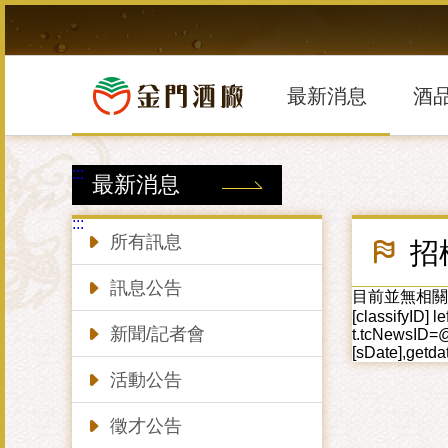
跳
到
主
要
內
最新消息
酒
容
區
塊
:::
最新消息
:::
所有訊息
招
訊息公告
目前並無相關資料!! se
[classifyID] 
新聞/記者會
t.tcNewsID=@
[sDate],getdat
活動公告
徵才公告