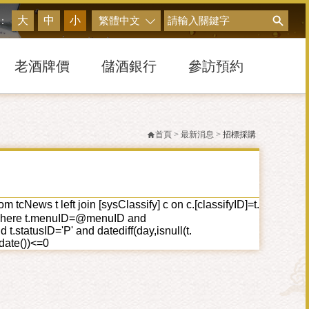
搜尋
大
中
小
繁體中文
：
老酒牌價
儲酒銀行
參訪預約
首頁
>
最新消息
>
招標採購
cNews t left join [sysClassify] c on c.[classifyID]=t.
ID] where t.menuID=@menuID and
tatusID='P' and datediff(day,isnull(t.
tdate())<=0