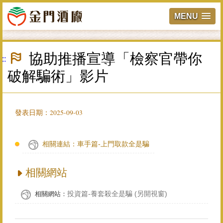
MENU
跳
到
協助推播宣導「檢察官帶你
:::
主
要
破解騙術」影片
內
容
區
塊
發表日期：2025-09-03
相關連結：車手篇-上門取款全是騙
相關網站
投資篇-養套殺全是騙 (另開視窗)
相關網站：