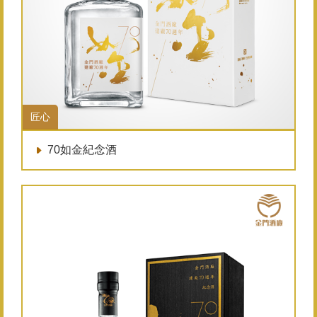
匠心
70如金紀念酒