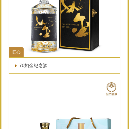
匠心
70如金紀念酒