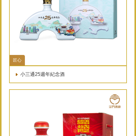
匠心
小三通25週年紀念酒