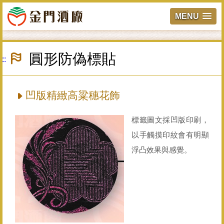
MENU
跳
到
圓形防偽標貼
:::
主
要
內
容
凹版精緻高粱穗花飾
區
塊
標籤圖文採凹版印刷，
以手觸摸印紋會有明顯
浮凸效果與感覺。