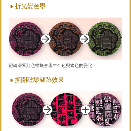
折光變色墨
輕轉深紫紅色標籤會產生金色與綠色的變化
撕開破壞顯跡效果