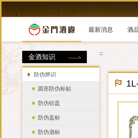
跳
到
主
要
內
最新消息
酒
容
區
塊
:::
金酒知识
防伪辨识
1
圆形防伪标贴
防伪铝盖
防伪盖标
防伪酒标