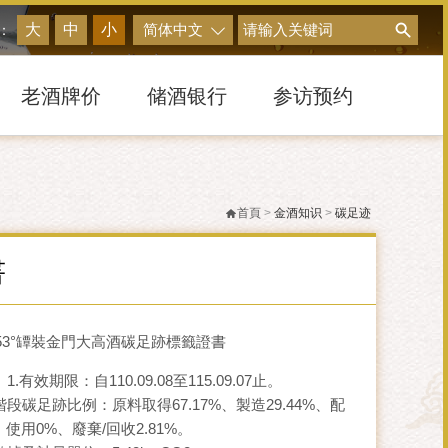
搜尋
大
中
小
简体中文
：
老酒牌价
储酒银行
参访预约
首頁
>
金酒知识
>
碳足迹
書
-53°罈裝金門大高酒碳足跡標籤證書
：
1.有效期限：自110.09.08至115.09.07止。
階段碳足跡比例：原料取得67.17%、製造29.44%、配
、使用0%、廢棄/回收2.81%。