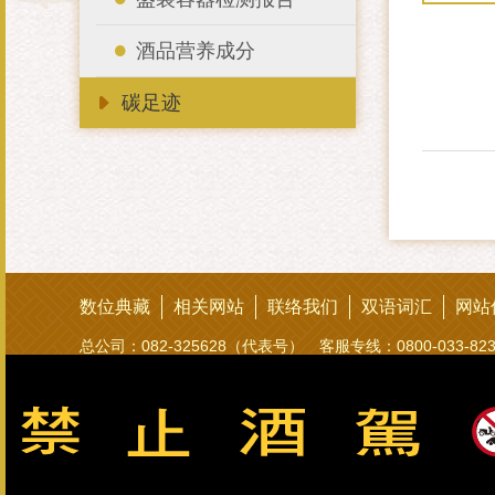
酒品营养成分
碳足迹
数位典藏
相关网站
联络我们
双语词汇
网站
总公司：082-325628（代表号） 客服专线：0800-033-8
金门酒厂实业股份有限公司版权所有 Copyright © Kinmen Kaoliang L