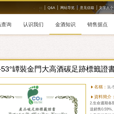
:::
Q&A
网站导览
意见信箱
文字大小
品查询
认识我们
金酒知识
销售据点
L-53°罈裝金門大高酒碳足跡標籤證
名稱：
1L
資料簡介
2.生命週期各
送銷售0.59%