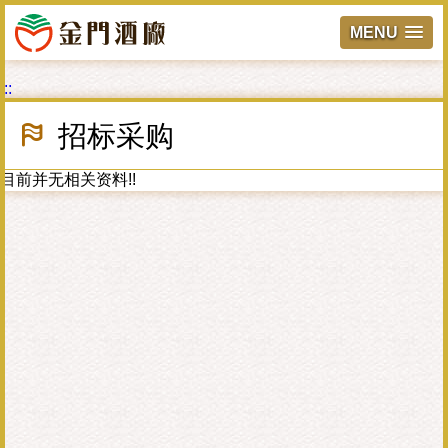
MENU
跳
:::
到
主
招标采购
要
內
容
目前并无相关资料!!
區
塊