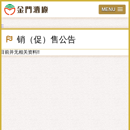
MENU
跳
:::
到
主
销（促）售公告
要
內
容
目前并无相关资料!!
區
塊