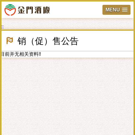
MENU
跳
:::
到
主
销（促）售公告
要
內
容
目前并无相关资料!!
區
塊