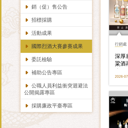
銷（促）售公告
招標採購
活動成果
行銷處
國際烈酒大賽參賽成果
深厚
委託檢驗
粱酒
大國
補助公告專區
2026-07
台灣
公職人員利益衝突迴避法
公開揭露專區
採購廉政平臺專區