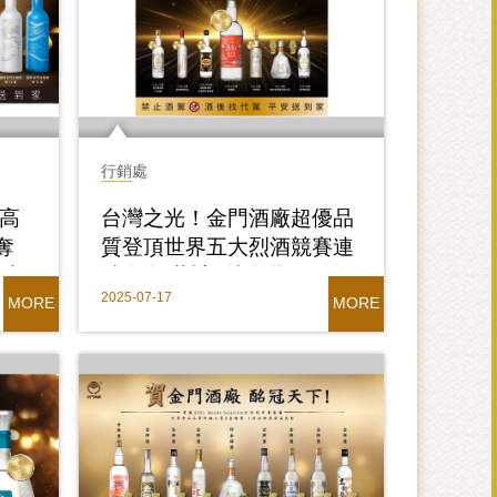
行銷處
門高
台灣之光！金門酒廠超優品
奪
質登頂世界五大烈酒競賽連
酒大
續奪金 共計1特金獎、1雙
2025-07-17
座
金牌、15金牌，榮獲世界級
MORE
MORE
肯定，閃耀金實力！