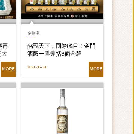
企劃處
賽再
酩冠天下，國際矚目！金門
賽大
酒廠一舉囊括8面金牌
彩
2021-05-14
MORE
MORE