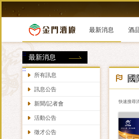
跳
到
主
要
內
最新消息
酒
容
區
塊
:::
最新消息
:::
所有訊息
國
訊息公告
快速搜尋
新聞/記者會
活動公告
徵才公告