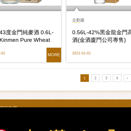
企劃處
L-43度金門純麥酒 0.6L-
0.56L-42%黑金龍金門
Kinmen Pure Wheat
酒(金酒廈門公司專售)
r
0.56L-42%Black Drago
-01
2021-01-01
Kinmen Kaoliang Liquo
MORE
1
2
3
4
›
資訊政策
23 金門縣政府菸酒檢舉專線：082-322976
iquor Inc. All Rights Reserved.