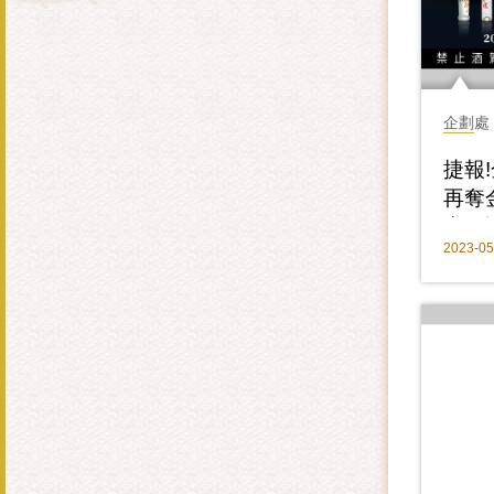
企劃處
捷報
再奪
賽、
2023-05
賞 