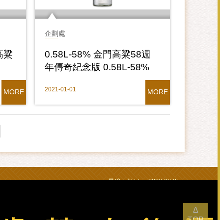
企劃處
高粱
0.58L-58% 金門高粱58週
年傳奇紀念版 0.58L-58%
n
Kinmen Kaoliang Liquor
2021-01-01
r
58th Anniversary
MORE
MORE
Legendary Edition
最後更新日：
2026-08-05
瀏覽人次：
21029321
Δ
TOP