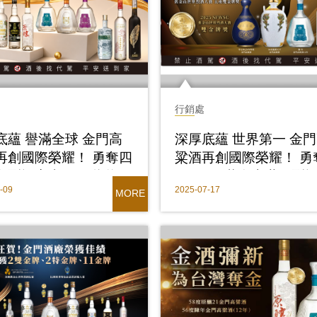
行銷處
底蘊 譽滿全球 金門高
深厚底蘊 世界第一 金
再創國際榮耀！ 勇奪四
粱酒再創國際榮耀！ 勇
際烈酒賽事57面獎牌
SFWSC舊金山世界烈
-09
2025-07-17
之光閃耀全球
賽雙金獎5座、金獎14
MORE