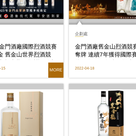
企劃處
!金門酒廠國際烈酒競賽
金門酒廠舊金山烈酒競
金 舊金山世界烈酒競
奪牌 連續7年獲得國際
比利時世界品質評鑑大
獎，為70周年慶添增光
-15
2022-04-18
連續8年奪金!世界級肯定
MORE