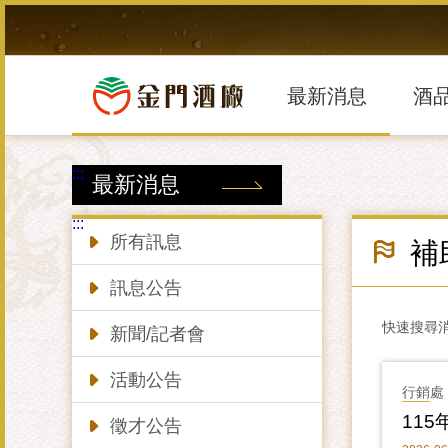
跳
到
主
要
內
最新消息
酒
容
區
塊
:::
最新消息
:::
所有訊息
補
訊息公告
快速搜尋
新聞/記者會
活動公告
行銷處
11
徵才公告