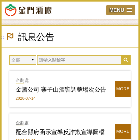
MENU
跳
到
訊息公告
:::
主
要
內
容
區
塊
企劃處
金酒公司 寨子山酒窖調整場次公告
MORE
2026-07-14
企劃處
配合縣府函示宣導反詐欺宣導圖檔
MORE