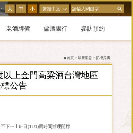
搜尋
大
中
小
繁體中文
：
老酒牌價
儲酒銀行
參訪預約
首頁
>
最新消息
>
招標採購
年50度以上金門高粱酒台灣地區
決標公告
至下一上班日(11/1)同時間辧理開標