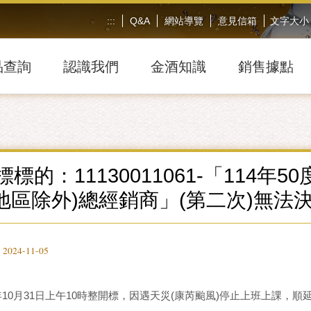
:::
Q&A
網站導覽
意見信箱
文字大小
品查詢
認識我們
金酒知識
銷售據點
標的：11130011061-「114
地區除外)總經銷商」(第二次)無法
24-11-05
年10月31日上午10時整開標，因遇天災(康芮颱風)停止上班上課，順延