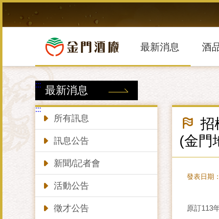
跳
到
主
要
內
最新消息
酒
容
區
塊
:::
最新消息
:::
所有訊息
招標
(金門
訊息公告
新聞/記者會
發表日期：20
活動公告
徵才公告
原訂113