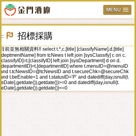
MENU
跳
到
招標採購
:::
主
要
內
目前並無相關資料!! select t.*,c.[title] [classifyName],d.[title]
容
[deptmentName] from tcNews t left join [sysClassify] c on c.
區
[classifyID]=t.[classifyID] left join [sysDepartment] d on d.
塊
[departmentID]=t.[departmentID] where t.menuID=@menuID
and t.tcNewsID=@tcNewsID and t.secureChk=@secureChk
and t.beEnable=1 and t.statusID='P' and datediff(day,isnull(t.
[sDate],getdate()),getdate())>=0 and datediff(day,isnull(t.
[eDate],getdate()),getdate())<=0