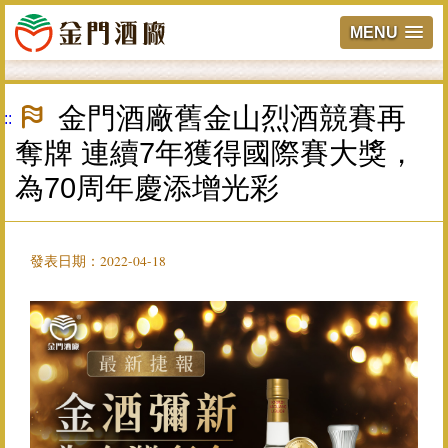
MENU
跳
到
金門酒廠舊金山烈酒競賽再
:::
主
要
奪牌 連續7年獲得國際賽大獎，
內
容
為70周年慶添增光彩
區
塊
發表日期：2022-04-18