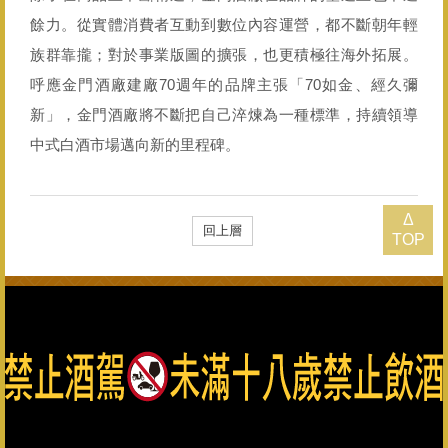
餘力。從實體消費者互動到數位內容運營，都不斷朝年輕
族群靠攏；對於事業版圖的擴張，也更積極往海外拓展。
呼應金門酒廠建廠70週年的品牌主張「70如金、經久彌
新」，金門酒廠將不斷把自己淬煉為一種標準，持續領導
中式白酒市場邁向新的里程碑。
Δ
回上層
TOP
總公司：082-325628（代表號） 客服專線：0800-033-823 金
門縣政府菸酒檢舉專線：082-322976
金門酒廠實業股份有限公司版權所有 Copyright © Kinmen
Kaoliang Liquor Inc. All Rights Reserved.