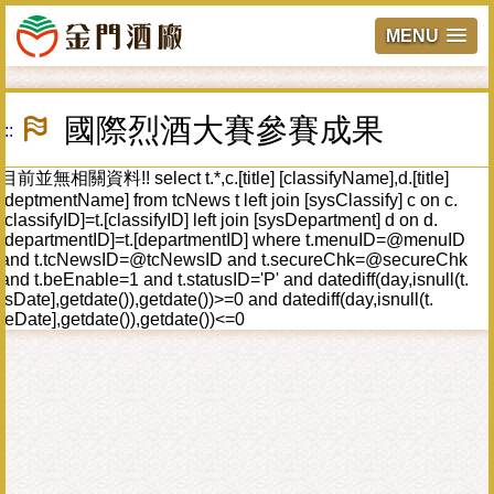
MENU
跳
到
國際烈酒大賽參賽成果
:::
主
要
內
目前並無相關資料!! select t.*,c.[title] [classifyName],d.[title]
容
[deptmentName] from tcNews t left join [sysClassify] c on c.
區
[classifyID]=t.[classifyID] left join [sysDepartment] d on d.
塊
[departmentID]=t.[departmentID] where t.menuID=@menuID
and t.tcNewsID=@tcNewsID and t.secureChk=@secureChk
and t.beEnable=1 and t.statusID='P' and datediff(day,isnull(t.
[sDate],getdate()),getdate())>=0 and datediff(day,isnull(t.
[eDate],getdate()),getdate())<=0