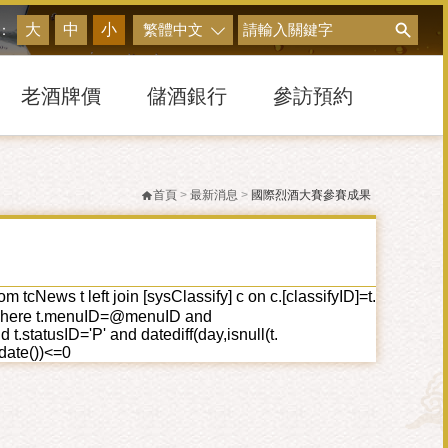
搜尋
大
中
小
繁體中文
：
老酒牌價
儲酒銀行
參訪預約
首頁
>
最新消息
>
國際烈酒大賽參賽成果
cNews t left join [sysClassify] c on c.[classifyID]=t.
ID] where t.menuID=@menuID and
tatusID='P' and datediff(day,isnull(t.
tdate())<=0