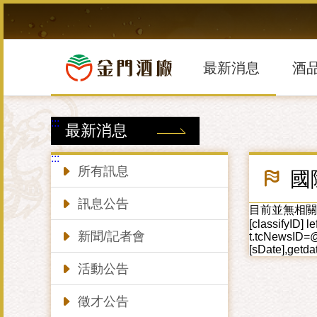
跳
到
主
要
內
最新消息
酒
容
區
塊
:::
最新消息
:::
所有訊息
國
訊息公告
目前並無相關資料!! se
[classifyID] 
新聞/記者會
t.tcNewsID=@
[sDate],getdat
活動公告
徵才公告