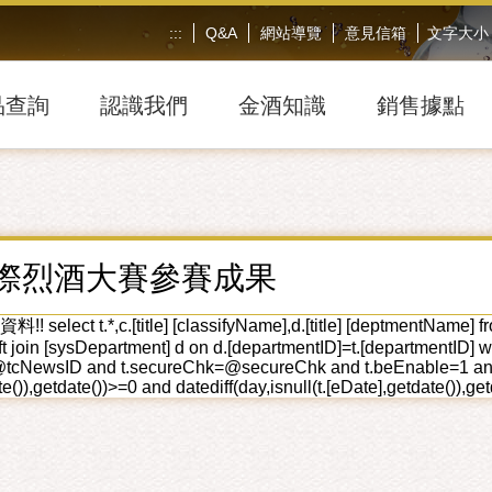
:::
Q&A
網站導覽
意見信箱
文字大小
品查詢
認識我們
金酒知識
銷售據點
際烈酒大賽參賽成果
lect t.*,c.[title] [classifyName],d.[title] [deptmentName] from t
left join [sysDepartment] d on d.[departmentID]=t.[department
tcNewsID and t.secureChk=@secureChk and t.beEnable=1 and t.s
e()),getdate())>=0 and datediff(day,isnull(t.[eDate],getdate()),ge