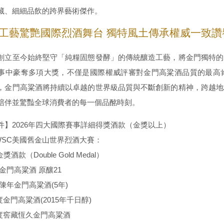
藏、細細品飲的跨界藝術傑作。
工藝驚艷國際烈酒舞台 獨特風土傳承權威一致讚
創立至今始終堅守「純糧固態發酵」的傳統釀造工藝，將金門獨特的
事中豪奪多項大獎，不僅是國際權威評審對金門高粱酒品質的最高
，金門高粱酒將持續以卓越的世界級品質與不斷創新的精神，跨越地
陪伴並驚豔全球消費者的每一個品酩時刻。
件】2026年四大國際賽事詳細得獎酒款（金獎以上）
SFWSC美國舊金山世界烈酒大賽：
獎酒款（Double Gold Medal）
8度金門高粱酒 原釀21
6度陳年金門高粱酒(5年)
58度金門高粱酒(2015年千日醇)
-58度窖藏恆久金門高粱酒