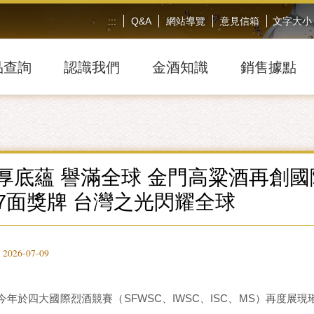
:::
Q&A
網站導覽
意見信箱
文字大小
品查詢
認識我們
金酒知識
銷售據點
厚底蘊 譽滿全球 金門高粱酒再創國
7面獎牌 台灣之光閃耀全球
26-07-09
今年於四大國際烈酒競賽（SFWSC、IWSC、ISC、MS）再度展現