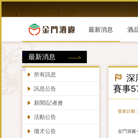
跳
到
主
要
內
最新消息
酒
容
區
塊
:::
最新消息
:::
所有訊息
深
賽事5
訊息公告
新聞/記者會
發表日期：20
活動公告
徵才公告
金門酒廠