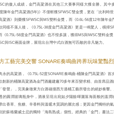
WSC的傲人成績，金門高粱酒在其他三大賽事同樣大獲全勝。其中
-56度陳年金門高粱酒(5年)》不僅斬獲SFWSC雙金獎，更在「比利時世
粱酒》則榮獲SFWSC與MS雙料金獎，而《0.6L-56度12年陳年
款同樣不落人後，《0.75L-38度金門高粱酒》更是一鳴驚人，橫掃S
《0.75L-58度金門高粱酒》也不惶多讓，獲得MS與IWSC雙料金獎，
WSC與ISC兩面金牌，展現出台灣中式白酒無可匹敵的非凡魅力。
方工藝完美交響 SONARE奏鳴曲跨界玩味驚豔
雋永的高粱酒，《0.75L-52度SONARE奏鳴曲-桶陳金門高粱酒
款創新的桶陳高粱酒為金門酒廠建廠70多年來百變求精、由首席品酒
「發聲」，完美象徵東方白酒碰撞西方過桶工藝所發出的絕妙奏響。
透的圓潤玻璃瓶身中，酒液呈現出宛如夕陽餘暉灑落海面般的溫潤
帶出香草、焦糖、辛香料與溫暖木質調的層次感；更因金門獨特的氣
別於蘇格蘭威士忌的獨特「海島熟成」個性。經典的「金門」書法二