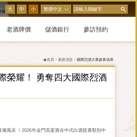
搜尋
大
中
小
繁體中文
：
老酒牌價
儲酒銀行
參訪預約
首頁
>
最新消息
>
國際烈酒大賽參賽成果
際榮耀！ 勇奪四大國際烈酒
璀璨風采 ！2026年金門高粱酒在中式白酒競賽類別中