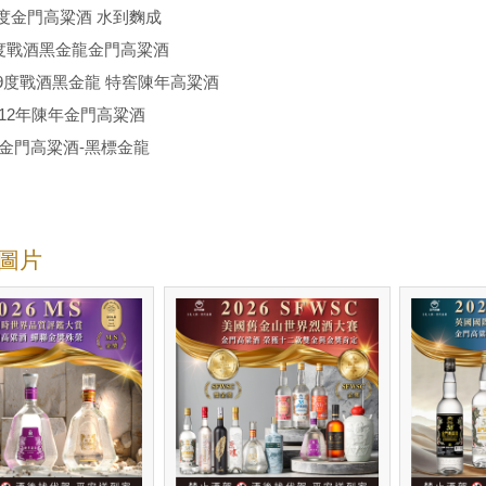
8.8度金門高粱酒 水到麴成
-46度戰酒黑金龍金門高粱酒
-49.9度戰酒黑金龍 特窖陳年高粱酒
56度12年陳年金門高粱酒
58度金門高粱酒-黑標金龍
圖片