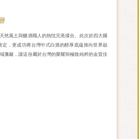
譽
天然風土與釀酒職人的熱忱完美揉合。此次於四大國
肯定，更成功將台灣中式白酒的醇厚底蘊推向世界巔
域藩籬，讓這份屬於台灣的榮耀與極致純粹的金質佳