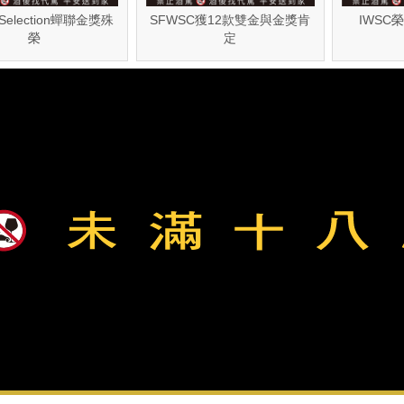
 Selection蟬聯金獎殊
SFWSC獲12款雙金與金獎肯
IWSC
榮
定
回上層
資訊政策
23 金門縣政府菸酒檢舉專線：082-322976
iquor Inc. All Rights Reserved.