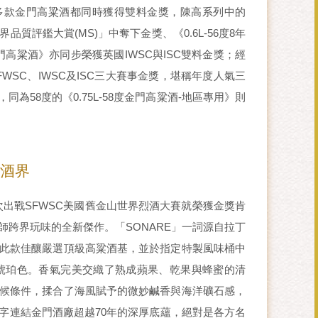
多款金門高粱酒都同時獲得雙料金獎，陳高系列中的
界品質評鑑大賞(MS)」中奪下金獎、《0.6L-56度8年
金門高粱酒》亦同步榮獲英國IWSC與ISC雙料金獎；經
FWSC、IWSC及ISC三大賽事金獎，堪稱年度人氣三
同為58度的《0.75L-58度金門高粱酒-地區專用》則
烈酒界
》首次出戰SFWSC美國舊金山世界烈酒大賽就榮獲金獎肯
師跨界玩味的全新傑作。「SONARE」一詞源自拉丁
此款佳釀嚴選頂級高粱酒基，並於指定特製風味桶中
琥珀色。香氣完美交織了熟成蘋果、乾果與蜂蜜的清
候條件，揉合了海風賦予的微妙鹹香與海洋礦石感，
字連結金門酒廠超越70年的深厚底蘊，絕對是各方名