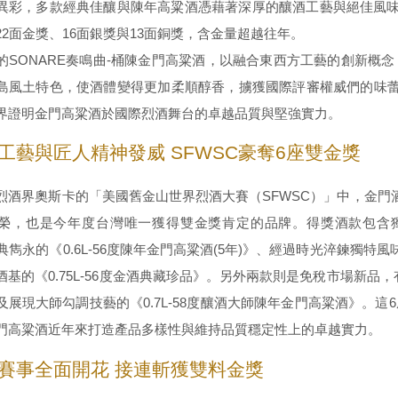
異彩，多款經典佳釀與陳年高粱酒憑藉著深厚的釀酒工藝與絕佳風味
22面金獎、16面銀獎與13面銅獎，含金量超越往年。
的SONARE奏鳴曲-桶陳金門高粱酒，以融合東西方工藝的創新概
島風土特色，使酒體變得更加柔順醇香，擄獲國際評審權威們的味蕾
界證明金門高粱酒於國際烈酒舞台的卓越品質與堅強實力。
工藝與匠人精神發威 SFWSC豪奪6座雙金獎
烈酒界奧斯卡的「美國舊金山世界烈酒大賽（SFWSC）」中，金門
榮，也是今年度台灣唯一獲得雙金獎肯定的品牌。得獎酒款包含獨特純
典雋永的《0.6L-56度陳年金門高粱酒(5年)》、經過時光淬鍊獨特風味的
基的《0.75L-56度金酒典藏珍品》。另外兩款則是免稅市場新品，有
及展現大師勾調技藝的《0.7L-58度釀酒大師陳年金門高粱酒》。
門高粱酒近年來打造產品多樣性與維持品質穩定性上的卓越實力。
賽事全面開花 接連斬獲雙料金獎