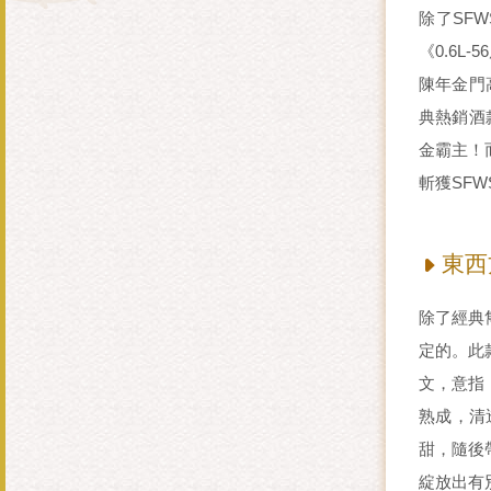
除了SF
《0.6L
陳年金門高
典熱銷酒
金霸主！而
斬獲SF
東西
除了經典
定的。此
文，意指
熟成，清
甜，隨後
綻放出有