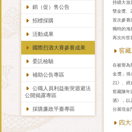
持續大放
銷（促）售公告
雙金獎、
首次參賽
招標採購
獨特的海
活動成果
再次向世
國際烈酒大賽參賽成果
窖藏
委託檢驗
在被譽為
金獎」殊
補助公告專區
21》、經
公職人員利益衝突迴避法
窖藏陳年酒
公開揭露專區
酒》，以
採購廉政平臺專區
分展現金
四大