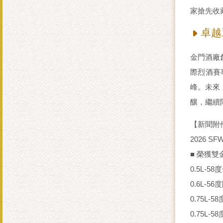
家搶先收
卓越
金門酒廠
際烈酒賽
峰。未來
釀，繼續
【新聞附
2026 
■ 榮獲雙金
0.5L-5
0.6L-5
0.75L-
0.75L