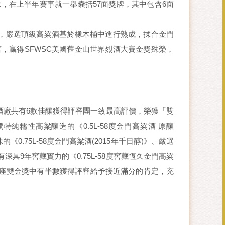
，在上半年賽事就一舉囊括57面獎牌，其中包含6面
念，嚴選頂級高粱酒基於橡木桶中進行熟成，揉合金門
，贏得SFWSC美國舊金山世界烈酒大賽金獎殊榮，
酒廠共有6款佳釀獲得評審團一致最高評價，榮獲「雙
糯性高粱釀造的《0.5L-58度金門高粱酒 原釀
《0.75L-58度金門高粱酒(2015年千日醇)》、嚴選
深具9年窖藏實力的《0.75L-58度窖藏恆久金門高粱
這6座雙金獎中有半數獲得評審給予接近滿分的肯定，充