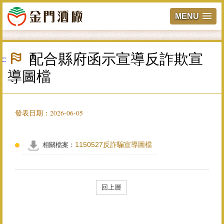
MENU
跳
到
配合縣府函示宣導反詐欺宣
:::
主
要
導圖檔
內
容
區
塊
發表日期：2026-06-05
1150527反詐騙宣導圖檔
相關檔案：
回上層