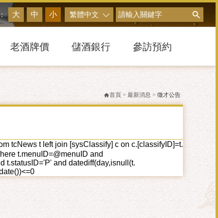
搜尋
大
中
小
繁體中文
：
老酒牌價
儲酒銀行
參訪預約
首頁
>
最新消息
>
徵才公告
cNews t left join [sysClassify] c on c.[classifyID]=t.
ID] where t.menuID=@menuID and
tatusID='P' and datediff(day,isnull(t.
tdate())<=0