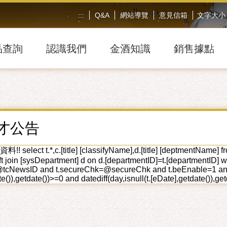
:::
Q&A
網站導覽
意見信箱
文字大小
品查詢
認識我們
金酒知識
銷售據點
才公告
lect t.*,c.[title] [classifyName],d.[title] [deptmentName] from t
left join [sysDepartment] d on d.[departmentID]=t.[department
tcNewsID and t.secureChk=@secureChk and t.beEnable=1 and t.s
e()),getdate())>=0 and datediff(day,isnull(t.[eDate],getdate()),ge