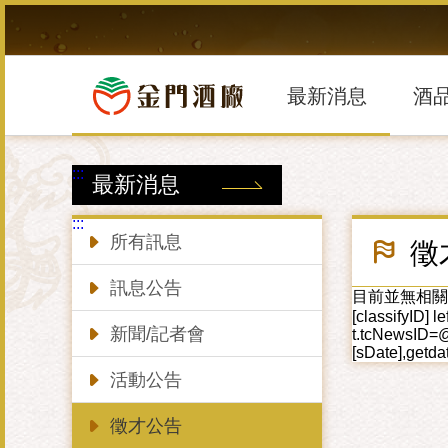
跳
到
主
要
內
最新消息
酒
容
區
塊
:::
最新消息
:::
所有訊息
徵
訊息公告
目前並無相關資料!! se
[classifyID] 
新聞/記者會
t.tcNewsID=@
[sDate],getdat
活動公告
徵才公告