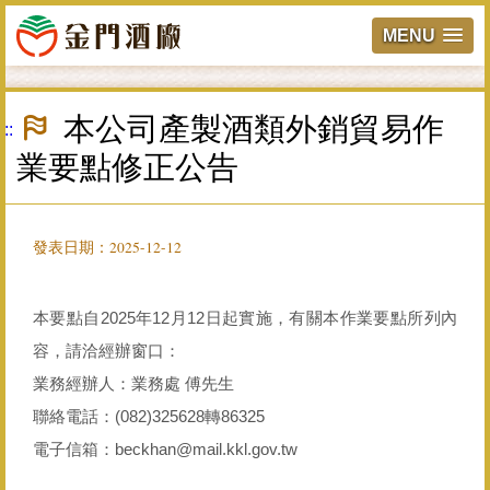
MENU
跳
到
本公司產製酒類外銷貿易作
:::
主
要
業要點修正公告
內
容
區
塊
發表日期：2025-12-12
本要點自2025年12月12日起實施，有關本作業要點所列內
容，請洽經辦窗口：
業務經辦人：業務處 傅先生
聯絡電話：(082)325628轉86325
電子信箱：beckhan@mail.kkl.gov.tw