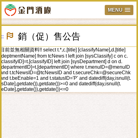
MENU
跳
到
銷（促）售公告
:::
主
要
內
目前並無相關資料!! select t.*,c.[title] [classifyName],d.[title]
容
[deptmentName] from tcNews t left join [sysClassify] c on c.
區
[classifyID]=t.[classifyID] left join [sysDepartment] d on d.
塊
[departmentID]=t.[departmentID] where t.menuID=@menuID
and t.tcNewsID=@tcNewsID and t.secureChk=@secureChk
and t.beEnable=1 and t.statusID='P' and datediff(day,isnull(t.
[sDate],getdate()),getdate())>=0 and datediff(day,isnull(t.
[eDate],getdate()),getdate())<=0