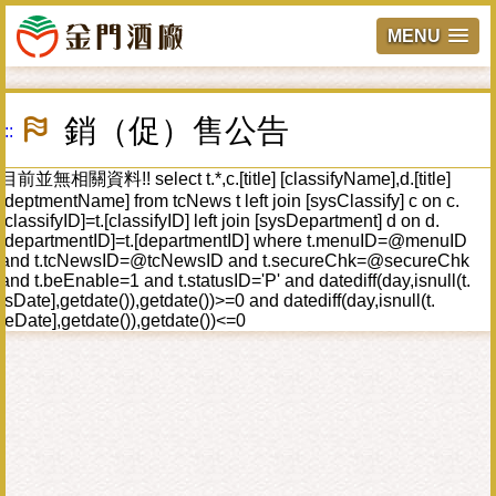
MENU
跳
到
銷（促）售公告
:::
主
要
內
目前並無相關資料!! select t.*,c.[title] [classifyName],d.[title]
容
[deptmentName] from tcNews t left join [sysClassify] c on c.
區
[classifyID]=t.[classifyID] left join [sysDepartment] d on d.
塊
[departmentID]=t.[departmentID] where t.menuID=@menuID
and t.tcNewsID=@tcNewsID and t.secureChk=@secureChk
and t.beEnable=1 and t.statusID='P' and datediff(day,isnull(t.
[sDate],getdate()),getdate())>=0 and datediff(day,isnull(t.
[eDate],getdate()),getdate())<=0