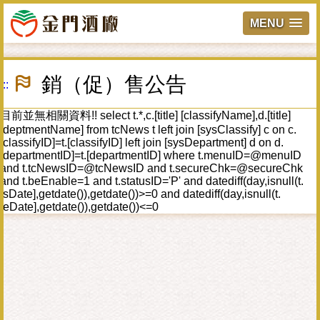
MENU
跳
到
銷（促）售公告
:::
主
要
內
目前並無相關資料!! select t.*,c.[title] [classifyName],d.[title]
容
[deptmentName] from tcNews t left join [sysClassify] c on c.
區
[classifyID]=t.[classifyID] left join [sysDepartment] d on d.
塊
[departmentID]=t.[departmentID] where t.menuID=@menuID
and t.tcNewsID=@tcNewsID and t.secureChk=@secureChk
and t.beEnable=1 and t.statusID='P' and datediff(day,isnull(t.
[sDate],getdate()),getdate())>=0 and datediff(day,isnull(t.
[eDate],getdate()),getdate())<=0