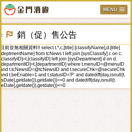
MENU
跳
到
銷（促）售公告
:::
主
要
內
目前並無相關資料!! select t.*,c.[title] [classifyName],d.[title]
容
[deptmentName] from tcNews t left join [sysClassify] c on c.
區
[classifyID]=t.[classifyID] left join [sysDepartment] d on d.
塊
[departmentID]=t.[departmentID] where t.menuID=@menuID
and t.tcNewsID=@tcNewsID and t.secureChk=@secureChk
and t.beEnable=1 and t.statusID='P' and datediff(day,isnull(t.
[sDate],getdate()),getdate())>=0 and datediff(day,isnull(t.
[eDate],getdate()),getdate())<=0