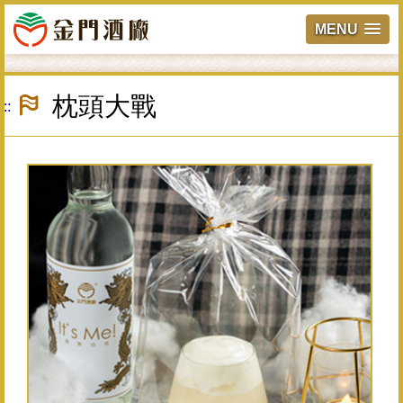
MENU
跳
到
枕頭大戰
:::
主
要
內
容
區
塊