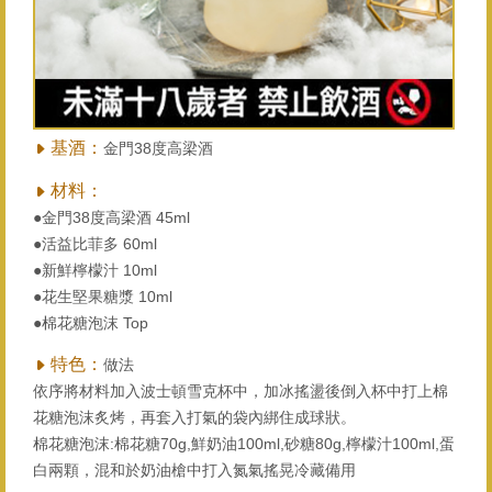
基酒：
金門38度高梁酒
材料：
●金門38度高梁酒 45ml
●活益比菲多 60ml
●新鮮檸檬汁 10ml
●花生堅果糖漿 10ml
●棉花糖泡沫 Top
特色：
做法
依序將材料加入波士頓雪克杯中，加冰搖盪後倒入杯中打上棉
花糖泡沫炙烤，再套入打氣的袋內綁住成球狀。
棉花糖泡沫:棉花糖70g,鮮奶油100ml,砂糖80g,檸檬汁100ml,蛋
白兩顆，混和於奶油槍中打入氮氣搖晃冷藏備用