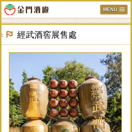
MENU
跳
到
經武酒窖展售處
:::
主
要
內
容
區
塊