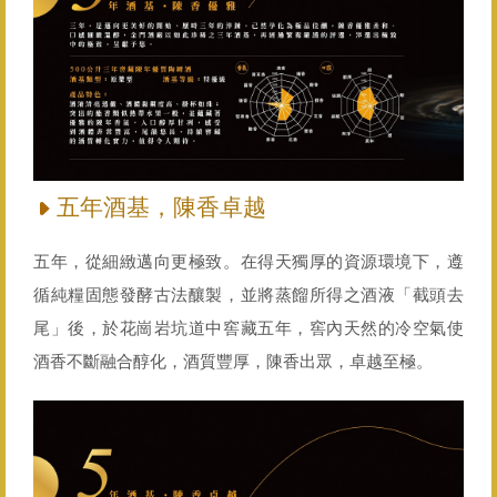
五年酒基，陳香卓越
五年，從細緻邁向更極致。在得天獨厚的資源環境下，遵
循純糧固態發酵古法釀製，並將蒸餾所得之酒液「截頭去
尾」後，於花崗岩坑道中窖藏五年，窖內天然的冷空氣使
酒香不斷融合醇化，酒質豐厚，陳香出眾，卓越至極。