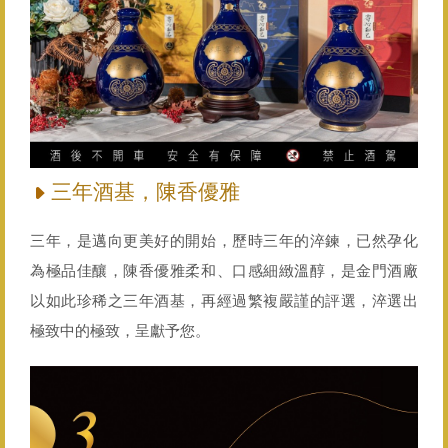
三年酒基，陳香優雅
三年，是邁向更美好的開始，歷時三年的淬鍊，已然孕化
為極品佳釀，陳香優雅柔和、口感細緻溫醇，是金門酒廠
以如此珍稀之三年酒基，再經過繁複嚴謹的評選，淬選出
極致中的極致，呈獻予您。