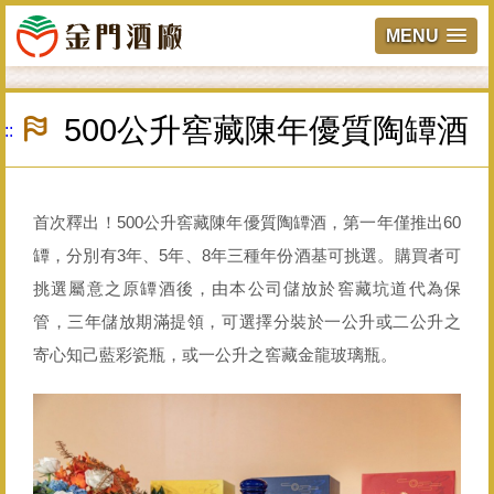
MENU
跳
到
500公升窖藏陳年優質陶罈酒
:::
主
要
內
容
區
首次釋出！500公升窖藏陳年優質陶罈酒，第一年僅推出60
塊
罈，分別有3年、5年、8年三種年份酒基可挑選。購買者可
挑選屬意之原罈酒後，由本公司儲放於窖藏坑道代為保
管，三年儲放期滿提領，可選擇分裝於一公升或二公升之
寄心知己藍彩瓷瓶，或一公升之窖藏金龍玻璃瓶。