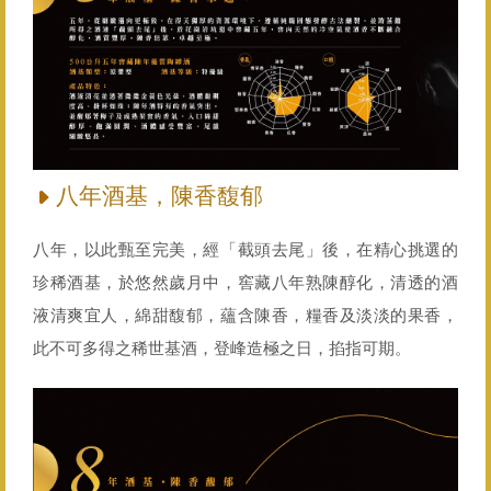
八年酒基，陳香馥郁
八年，以此甄至完美，經「截頭去尾」後，在精心挑選的
珍稀酒基，於悠然歲月中，窖藏八年熟陳醇化，清透的酒
液清爽宜人，綿甜馥郁，蘊含陳香，糧香及淡淡的果香，
此不可多得之稀世基酒，登峰造極之日，掐指可期。