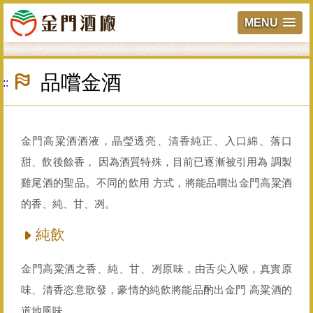
MENU
跳
到
品嚐金酒
:::
主
要
內
容
區
金門高粱酒酒液，晶瑩透亮、清香純正、入口綿、落口
塊
甜、飲後餘香， 因為酒質特殊，目前已逐漸被引用為 調製
雞尾酒的聖品。不同的飲用 方式，將能品嚐出金門高粱酒
的香、純、甘、冽。
純飲
金門高粱酒之香、純、甘、冽原味，由舌尖入喉，真實原
味、清香恣意散發，豪情的純飲將能品酌出金門 高粱酒的
道地風味。