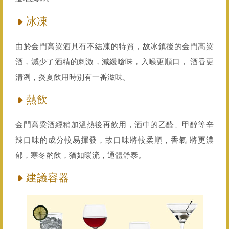
冰凍
由於金門高粱酒具有不結凍的特質，故冰鎮後的金門高粱
酒，減少了酒精的刺激，減緩嗆味，入喉更順口， 酒香更
清冽，炎夏飲用時別有一番滋味。
熱飲
金門高粱酒經稍加溫熱後再飲用，酒中的乙醛、甲醇等辛
辣口味的成分較易揮發，故口味將較柔順，香氣 將更濃
郁，寒冬酌飲，猶如暖流，通體舒泰。
建議容器