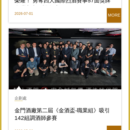
榮耀！ 勇奪四大國際烈酒賽事57面獎牌
台灣之光閃耀全球
2026-07-01
MORE
企劃處
金門酒廠第二屆《金酒盃-職業組》吸引
142組調酒師參賽