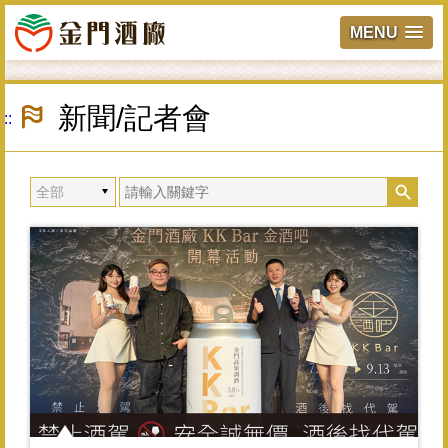
MENU
跳
到
新聞/記者會
:::
主
要
內
容
區
塊