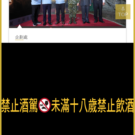
Δ
TOP
企劃處
星輝榮耀 將帥之酩
2025-05-27
MORE
1
2
3
4
›
總公司：082-325628（代表號） 客服專線：0800-033-823 金
門縣政府菸酒檢舉專線：082-322976
金門酒廠實業股份有限公司版權所有 Copyright © Kinmen