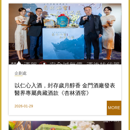
企劃處
以仁心入酒，封存歲月醇香 金門酒廠發表
醫界專屬典藏酒款《杏林酒窖》
2026-01-29
MORE