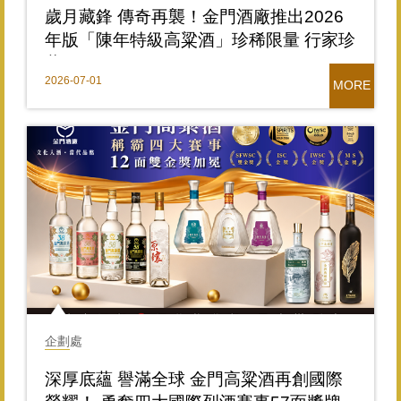
歲月藏鋒 傳奇再襲！金門酒廠推出2026
年版「陳年特級高粱酒」珍稀限量 行家珍
藏
2026-07-01
MORE
企劃處
深厚底蘊 譽滿全球 金門高粱酒再創國際