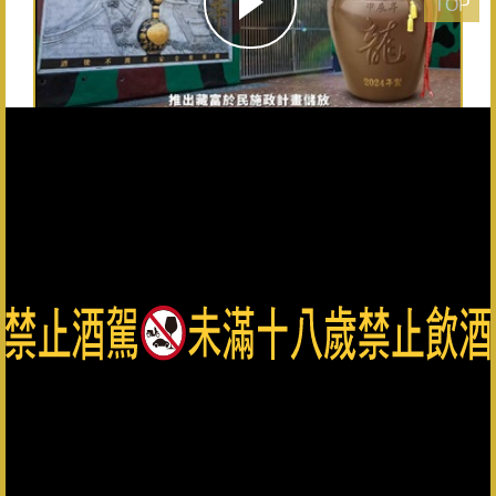
TOP
20公升金門高粱酒
1
2
3
4
5
›
»
總公司：082-325628（代表號） 客服專線：0800-033-823 金
門縣政府菸酒檢舉專線：082-322976
金門酒廠實業股份有限公司版權所有 Copyright © Kinmen
Kaoliang Liquor Inc. All Rights Reserved.