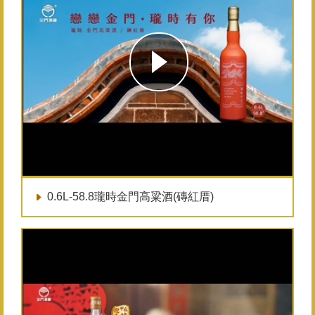
0.6L-58.8瓏時金門高粱酒(磚紅厝)