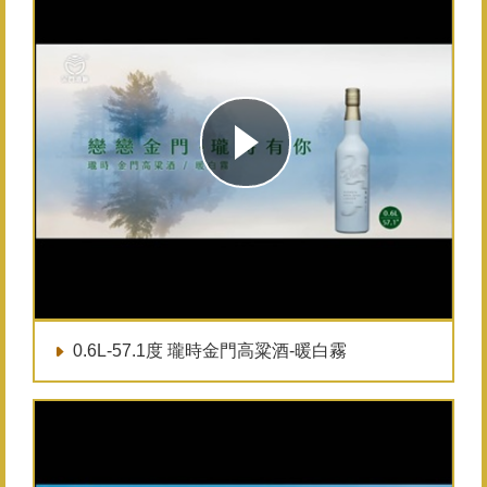
0.6L-57.1度 瓏時金門高粱酒-暖白霧