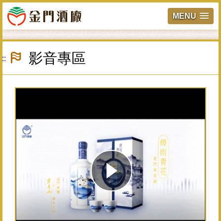
MENU
跳
到
影音專區
:::
主
要
內
容
區
塊