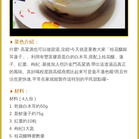
菜色介紹：
什麼! 高粱酒也可以做甜湯,沒錯!今天就是要教大家「桂花釀銀
耳蓮子」。利用有豐富膠原蛋白的白木耳,搭配上桂花釀、蓮
子、紅棗、枸杞 ,最後加入些許金門高粱酒,帶出這道湯品真正
的風味。其好喝程度跟高檔燕窩比起來可是毫不遜色喔!而且作
法也更快速,平常在家就能製作這特別的平⺠甜點囉~
材料：
材料 ( 4人份 )
1. 乾燥白木耳約50g
2. 新鮮蓮子約75g
3. 紅棗約10粒
4. 枸杞1大匙
5. 桂花釀蜂蜜酌量