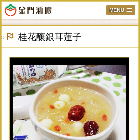
MENU
跳
到
桂花釀銀耳蓮子
:::
主
要
內
容
區
塊