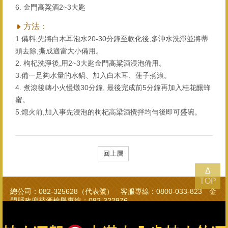
6. 金門高粱酒2~3大匙
方法：
1.備料,先將白木耳泡水20-30分鐘至軟化後,多沖水洗淨並將蒂
頭去除,撕成適當大小備用。
2. 枸杞洗淨後,用2~3大匙金門高粱酒浸泡備用。
3.備一足夠水量的水鍋、加入白木耳、蓮子煮滾。
4. 煮滾後轉小火慢燉30分鐘, 最後完成前5分鐘再加入桂花釀蜂
蜜。
5.熄火前,加入事先浸泡的枸杞高梁酒攪拌均勻後即可盛碗。
回上層
Δ
TOP
總公司：082-325628（代表號） 客服專線：0800-033-823 金
門縣政府菸酒檢舉專線：082-322976
金門酒廠實業股份有限公司版權所有 Copyright © Kinmen
Kaoliang Liquor Inc. All Rights Reserved.