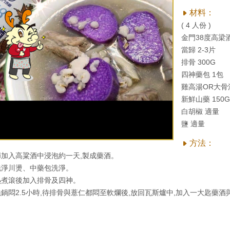
材料：
( 4 人份 )
金門38度高梁酒
當歸 2-3片
排骨 300G
四神藥包 1包
雞高湯OR大骨湯
新鮮山藥 150G
白胡椒 適量
鹽 適量
方法：
歸加入高粱酒中浸泡約一天,製成藥酒。
洗淨川燙、中藥包洗淨。
熱煮滾後加入排骨及四神。
燒鍋悶2.5小時,待排骨與薏仁都悶至軟爛後,放回瓦斯爐中,加入一大匙藥