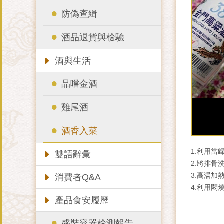
防偽查緝
酒品退貨與檢驗
酒與生活
品嚐金酒
雞尾酒
酒香入菜
1.利用當
雙語辭彙
2.將排骨
3.高湯加
消費者Q&A
4.利用悶
產品食安履歷
盛裝容器檢測報告