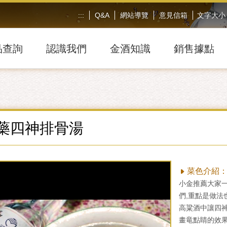
:::
Q&A
網站導覽
意見信箱
文字大小
品查詢
認識我們
金酒知識
銷售據點
藥四神排骨湯
菜色介紹
小金推薦大家
們,重點是做法
高粱酒中讓四神
畫⻯點睛的效果