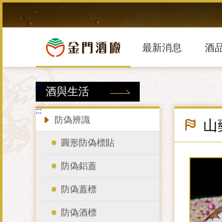
跳
到
主
要
內
最新消息
酒
容
區
塊
:::
酒與生活
:::
防偽辨識
山
圓形防偽標貼
防偽鋁蓋
防偽蓋標
防偽酒標