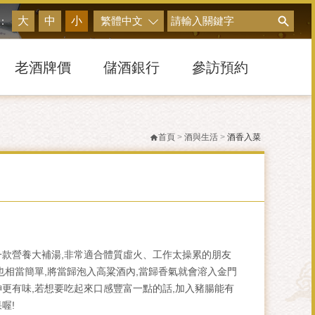
搜尋
大
中
小
繁體中文
：
老酒牌價
儲酒銀行
參訪預約
首頁
>
酒與生活
>
酒香入菜
：
一款營養大補湯,非常適合體質虛火、工作太操累的朋友
也相當簡單,將當歸泡入高粱酒內,當歸香氣就會溶入金門
更有味,若想要吃起來口感豐富一點的話,加入豬腸能有
喔!