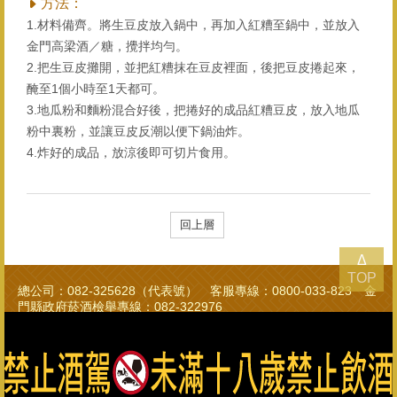
方法：
1.材料備齊。將生豆皮放入鍋中，再加入紅糟至鍋中，並放入
金門高梁酒／糖，攪拌均勻。
2.把生豆皮攤開，並把紅糟抹在豆皮裡面，後把豆皮捲起來，
醃至1個小時至1天都可。
3.地瓜粉和麵粉混合好後，把捲好的成品紅糟豆皮，放入地瓜
粉中裏粉，並讓豆皮反潮以便下鍋油炸。
4.炸好的成品，放涼後即可切片⻝用。
回上層
Δ
TOP
總公司：082-325628（代表號） 客服專線：0800-033-823 金
門縣政府菸酒檢舉專線：082-322976
金門酒廠實業股份有限公司版權所有 Copyright © Kinmen
Kaoliang Liquor Inc. All Rights Reserved.