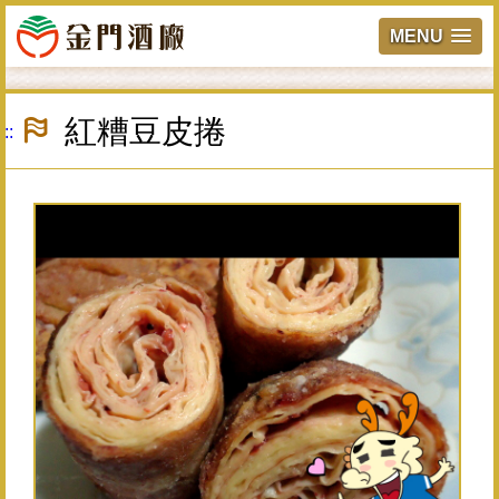
MENU
跳
到
紅糟豆皮捲
:::
主
要
內
容
區
塊