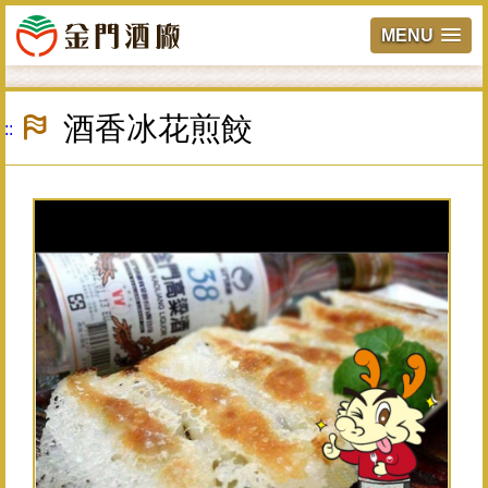
MENU
跳
到
酒香冰花煎餃
:::
主
要
內
容
區
塊