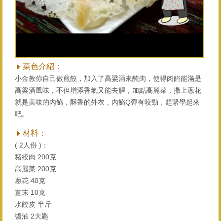
菜色介紹：
小金教你自己做煎餃，加入了高粱酒來醃肉，使得肉餡能滿是
高梁酒風味，不但增添香氣又能去腥，加點高麗菜，撒上蔥花
就是美味的內餡，酥香的外衣，內餡Q彈有咬勁，趕緊學起來
吧。
材料：
( 2人份 )：
豬絞肉 200克
高麗菜 200克
蔥花 40克
薑末 10克
水餃皮 半斤
醬油 2大匙