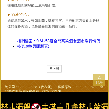
採用純糧固態發酵工法精釀而成。
酒液特色：
酒質清若泉水，香如幽蘭，味賽甘露。再搭配東方美食上是極
佳的佐餐美酒，也是最受歡迎的白酒第一品牌。
相關檔案：
0.6L-58度金門高粱酒老酒市場行情價
格表.pdf(另開新頁)
回上層
Δ
TOP
總公司：082-325628（代表號） 客服專線：0800-033-823 金
門縣政府菸酒檢舉專線：082-322976
金門酒廠實業股份有限公司版權所有 Copyright © Kinmen
Kaoliang Liquor Inc. All Rights Reserved.