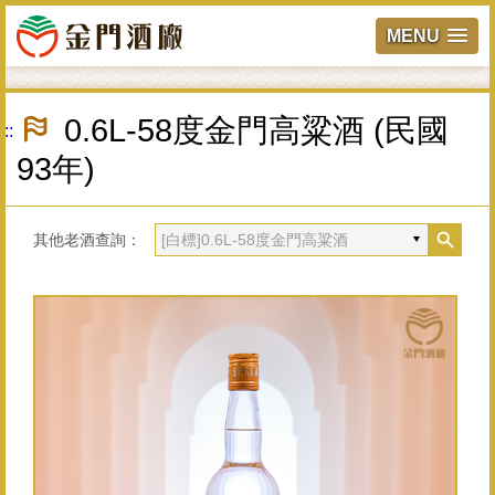
MENU
跳
到
0.6L-58度金門高粱酒 (民國
:::
主
要
93年)
內
容
區
塊
其他老酒查詢：