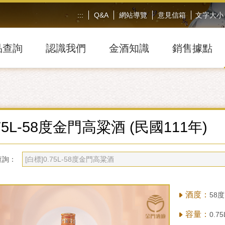
:::
Q&A
網站導覽
意見信箱
文字大小
品查詢
認識我們
金酒知識
銷售據點
75L-58度金門高粱酒 (民國111年)
查詢：
酒度：
58度
容量：
0.75