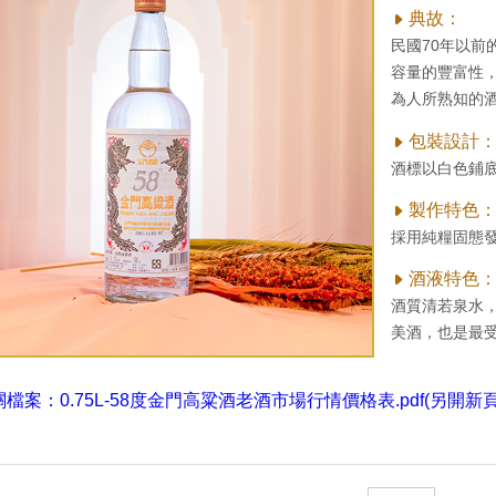
典故：
民國70年以前
容量的豐富性，
為人所熟知的
包裝設計
酒標以白色鋪
製作特色
採用純糧固態
酒液特色
酒質清若泉水
美酒，也是最
關檔案：
0.75L-58度金門高粱酒老酒市場行情價格表.pdf(另開新頁