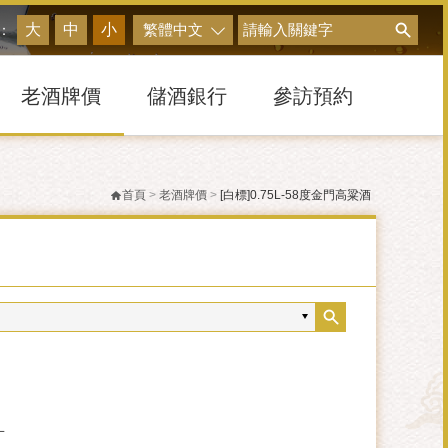
搜尋
大
中
小
繁體中文
：
老酒牌價
儲酒銀行
參訪預約
首頁
>
老酒牌價
>
[白標]0.75L-58度金門高粱酒
L