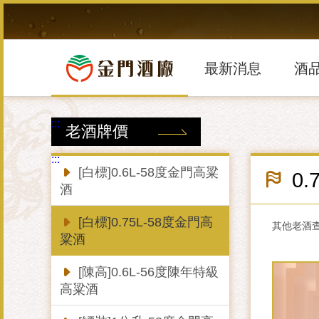
跳
到
主
要
內
最新消息
酒
容
區
塊
:::
老酒牌價
:::
[白標]0.6L-58度金門高粱
0.
酒
[白標]0.75L-58度金門高
其他老酒
粱酒
[陳高]0.6L-56度陳年特級
高粱酒