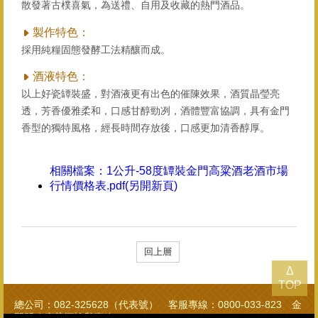
散發著古樸喜氣，為送禮、自用及收藏的熱門酒品。
製作特色：
採用純糧固態發酵工法精釀而成。
酒液特色：
以上好瓷罈裝盛，對酒液更有出色的催陳效果，酒質晶瑩亮
透，芳香優雅柔和，口感甘醇勁冽，酒體豐富協調，具有金門
香型的獨特風格，經長時間存放後，口感更加清香醇厚。
相關檔案：
1公升-58度罈裝金門高粱酒老酒市場
行情價格表.pdf(另開新頁)
回上層
Δ
TOP
總公司：082-325628（代表號） 客服專線：0800-033-823 金
門縣政府菸酒檢舉專線：082-322976