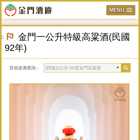
MENU
跳
到
金門一公升特級高粱酒(民國
:::
主
要
92年)
內
容
區
塊
其他老酒查詢：