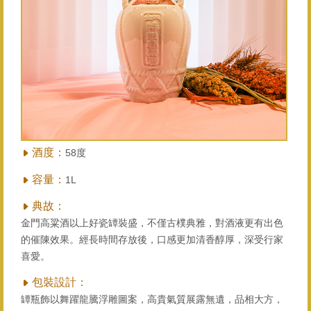
酒度：
58度
容量：
1L
典故：
金門高粱酒以上好瓷罈裝盛，不僅古樸典雅，對酒液更有出色
的催陳效果。經長時間存放後，口感更加清香醇厚，深受行家
喜愛。
包裝設計：
罈瓶飾以舞躍龍騰浮雕圖案，高貴氣質展露無遺，品相大方，