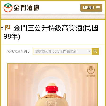
MENU
跳
到
金門三公升特級高粱酒(民國
:::
主
要
98年)
內
容
區
塊
其他老酒查詢：