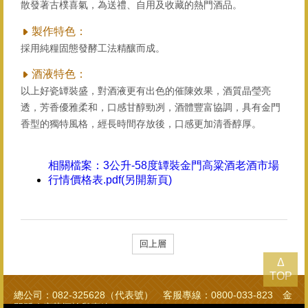
散發著古樸喜氣，為送禮、自用及收藏的熱門酒品。
製作特色：
採用純糧固態發酵工法精釀而成。
酒液特色：
以上好瓷罈裝盛，對酒液更有出色的催陳效果，酒質晶瑩亮
透，芳香優雅柔和，口感甘醇勁冽，酒體豐富協調，具有金門
香型的獨特風格，經長時間存放後，口感更加清香醇厚。
相關檔案：
3公升-58度罈裝金門高粱酒老酒市場
行情價格表.pdf(另開新頁)
回上層
Δ
TOP
總公司：082-325628（代表號） 客服專線：0800-033-823 金
門縣政府菸酒檢舉專線：082-322976