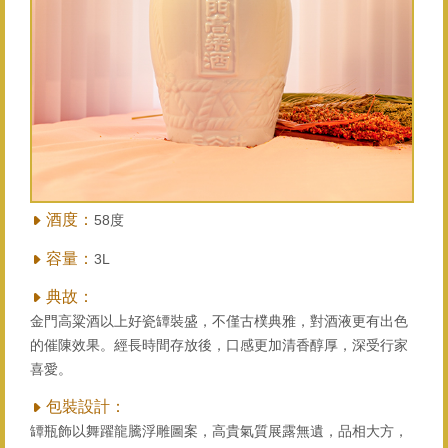
酒度：
58度
容量：
3L
典故：
金門高粱酒以上好瓷罈裝盛，不僅古樸典雅，對酒液更有出色
的催陳效果。經長時間存放後，口感更加清香醇厚，深受行家
喜愛。
包裝設計：
罈瓶飾以舞躍龍騰浮雕圖案，高貴氣質展露無遺，品相大方，