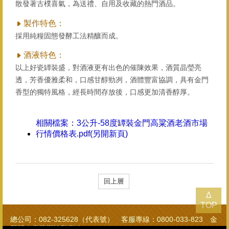
散發著古樸喜氣，為送禮、自用及收藏的熱門酒品。
製作特色：
採用純糧固態發酵工法精釀而成。
酒液特色：
以上好瓷罈裝盛，對酒液更有出色的催陳效果，酒質晶瑩亮
透，芳香優雅柔和，口感甘醇勁冽，酒體豐富協調，具有金門
香型的獨特風格，經長時間存放後，口感更加清香醇厚。
相關檔案：
3公升-58度罈裝金門高粱酒老酒市場
行情價格表.pdf(另開新頁)
回上層
Δ
TOP
總公司：082-325628（代表號） 客服專線：0800-033-823 金
門縣政府菸酒檢舉專線：082-322976