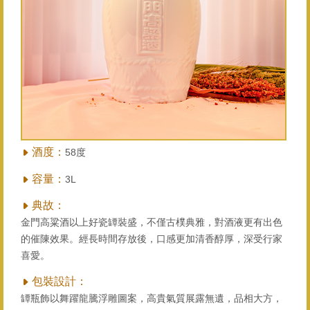
酒度：
58度
容量：
3L
典故：
金門高粱酒以上好瓷罈裝盛，不僅古樸典雅，對酒液更有出色
的催陳效果。經長時間存放後，口感更加清香醇厚，深受行家
喜愛。
包裝設計：
罈瓶飾以舞躍龍騰浮雕圖案，高貴氣質展露無遺，品相大方，