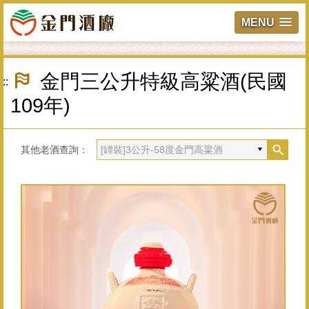
MENU
跳
到
金門三公升特級高粱酒(民國
:::
主
要
109年)
內
容
區
塊
其他老酒查詢：