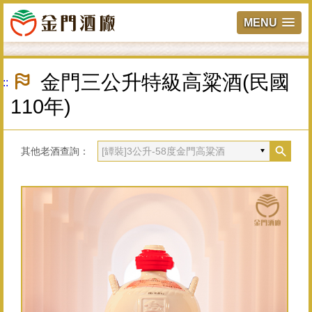
MENU
跳
到
金門三公升特級高粱酒(民國
:::
主
要
110年)
內
容
區
塊
其他老酒查詢：