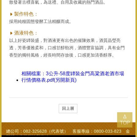
散發著古樸喜氣，為送禮、自用及收藏的熱門酒品。
製作特色：
採用純糧固態發酵工法精釀而成。
酒液特色：
以上好瓷罈裝盛，對酒液更有出色的催陳效果，酒質晶瑩亮
透，芳香優雅柔和，口感甘醇勁冽，酒體豐富協調，具有金門
香型的獨特風格，經長時間存放後，口感更加清香醇厚。
相關檔案：
3公升-58度罈裝金門高粱酒老酒市場
行情價格表.pdf(另開新頁)
回上層
Δ
TOP
總公司：082-325628（代表號） 客服專線：0800-033-823 金
門縣政府菸酒檢舉專線：082-322976