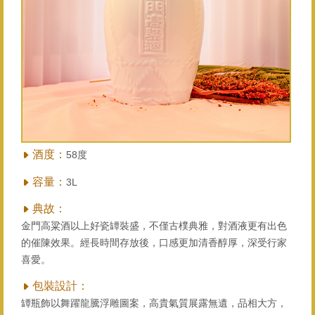
酒度：
58度
容量：
3L
典故：
金門高粱酒以上好瓷罈裝盛，不僅古樸典雅，對酒液更有出色
的催陳效果。經長時間存放後，口感更加清香醇厚，深受行家
喜愛。
包裝設計：
罈瓶飾以舞躍龍騰浮雕圖案，高貴氣質展露無遺，品相大方，