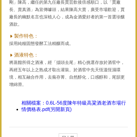
剛」陳高，繼任的第九任廠長賈芸飲後倍感順口，以「賈廠
長、賣真酒」為宣傳噱頭，結果陳高大賣，廣受市場歡迎，賈
廠長的幽默名言也深植人心，成為金酒愛好者的第一首選珍釀
酒款。
製作特色：
採用純糧固態發酵工法精釀而成。
酒液特色：
將蒸餾所得之酒液，經「擷頭去尾」精心挑選存放於酒窖中，
再經五年以上之熟成才取出灌裝。於酒窖中先天恆溫恆濕環
境，相互融合作用，去蕪存菁、自然醇化，口感醇和，尾韻更
增綿滑。
相關檔案：
0.6L-56度陳年特級高粱酒老酒市場行
情價格表.pdf(另開新頁)