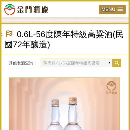
MENU
跳
到
0.6L-56度陳年特級高粱酒(民
:::
主
要
國72年釀造)
內
容
區
塊
其他老酒查詢：