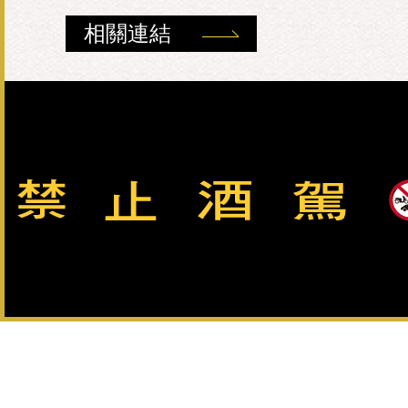
相關連結
數位典藏
相關網站
聯絡我們
雙語詞彙
網站
總公司：082-325628（代表號） 客服專線：0800-033-8
金門酒廠實業股份有限公司版權所有 Copyright © Kinmen Kaoliang L