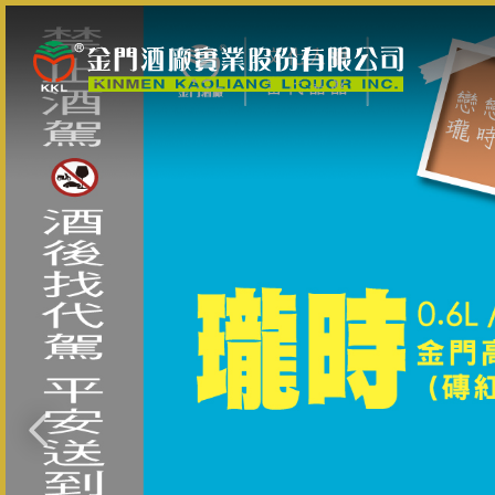
跳
到
主
要
內
容
區
塊