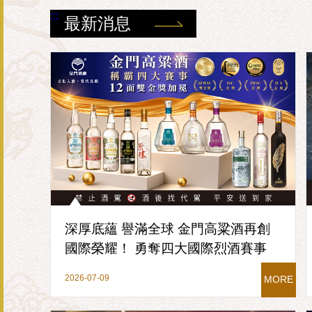
:::
最新消息
深厚底蘊 譽滿全球 金門高粱酒再創
國際榮耀！ 勇奪四大國際烈酒賽事
57面獎牌 台灣之光閃耀全球
2026-07-09
MORE