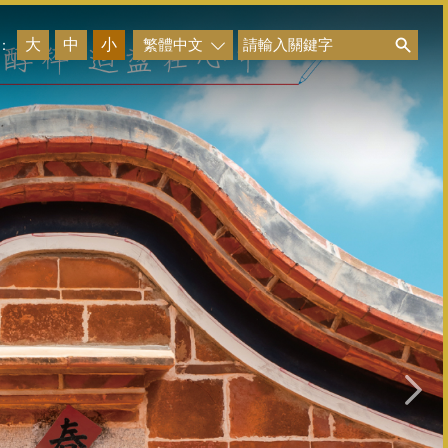
搜尋
大
中
小
繁體中文
：