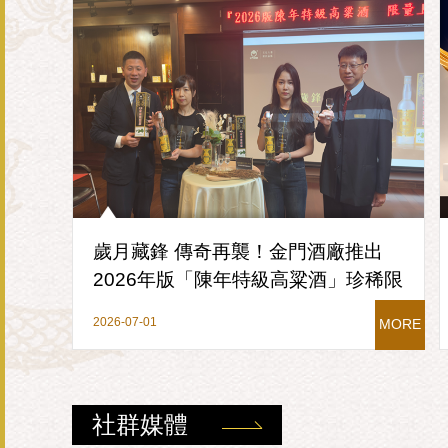
歲月藏鋒 傳奇再襲！金門酒廠推出
2026年版「陳年特級高粱酒」珍稀限
量 行家珍藏
2026-07-01
MORE
社群媒體