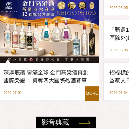
2026-08-05
「甄選1
區除外
2026-08-05
深厚底蘊 譽滿全球 金門高粱酒再創
招標標的
國際榮耀！ 勇奪四大國際烈酒賽事
監察人
57面獎牌 台灣之光閃耀全球
標）」
2026-07-01
2026-08-04
MORE
影音典藏