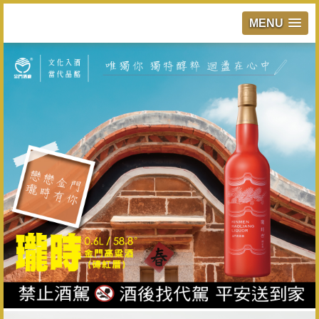
MENU
跳
到
主
要
內
容
區
塊