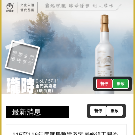
暫停
播放
:::
最新消息
暫停
播放
115至116年度廠房整建及零星修繕工程委