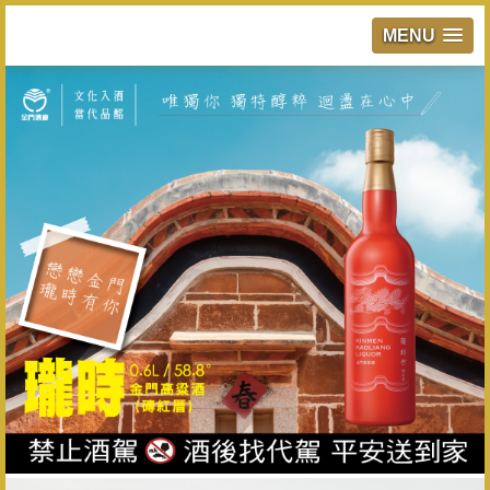
MENU
跳
到
主
要
內
容
區
塊