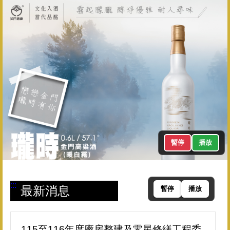
暫停
播放
:::
最新消息
暫停
播放
115至116年度廠房整建及零星修繕工程委