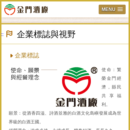
MENU
跳
到
企業標誌與視野
:::
主
要
內
容
企業標誌
區
塊
使命：繁
榮金門經
濟，縣民
共享福
利。
願景：從酒香四溢、詩酒並雅的白酒文化島嶼發展成為世
界級的白酒王國。