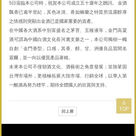
5日蒞臨本公司時，祝賀本公司成立五十週年之贈詞。 金酒
飄香已逾半世紀，其色冰清、香如幽蘭之特質所流露醇厚
之情感則突顯出金酒已是國家重要的資產。
在中國各大酒系中別富盛名之茅苔、五糧液等，金門高粱
酒可謂為中國白酒文化長河裏支脈之一，本公司獨樹一幟
自創「金門香型」口感，其香、醇、甘、冽優良品質聞名
遐爾，並一向以優質產品著稱。
未來本公司不僅朝酒文化、酒藝術之角度發展；並除鞏固
台灣市場外，更積極拓展大陸市場、行銷全球，以華人第
一酩酒為努力標竿，期待全體國人的欣賞與支持。
Δ
TOP
回上層
總公司：082-325628（代表號） 客服專線：0800-033-823 金