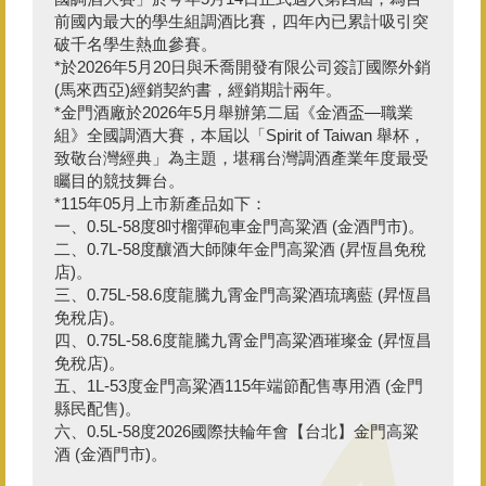
前國內最大的學生組調酒比賽，四年內已累計吸引突
破千名學生熱血參賽。
*於2026年5月20日與禾喬開發有限公司簽訂國際外銷
(馬來西亞)經銷契約書，經銷期計兩年。
*金門酒廠於2026年5月舉辦第二屆《金酒盃—職業
組》全國調酒大賽，本屆以「Spirit of Taiwan 舉杯，
致敬台灣經典」為主題，堪稱台灣調酒產業年度最受
矚目的競技舞台。
*115年05月上市新產品如下：
一、0.5L-58度8吋榴彈砲車金門高粱酒 (金酒門市)。
二、0.7L-58度釀酒大師陳年金門高粱酒 (昇恆昌免稅
店)。
三、0.75L-58.6度龍騰九霄金門高粱酒琉璃藍 (昇恆昌
免稅店)。
四、0.75L-58.6度龍騰九霄金門高粱酒璀璨金 (昇恆昌
免稅店)。
五、1L-53度金門高粱酒115年端節配售專用酒 (金門
縣民配售)。
六、0.5L-58度2026國際扶輪年會【台北】金門高粱
酒 (金酒門市)。