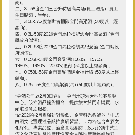
商)。
二、3L-58度金門三公升特級高粱酒(員工贈酒) (員工
生日贈酒，馬年)。
三、3.5L-57.2度創世者桶陳金門高粱酒 (50度以上經
銷商)。
四、0.3L-53度2026金門馬拉松紀念金門高粱酒 (金門
縣政府贈酒)。
五、0.2L-58度2026金門馬拉松初馬紀念酒 (金門縣政
府贈酒)。
六、0.096L-58度金門高粱酒(1960S、1970S、
1980S、1990S、2000S)復刻 (50度以上經銷商)。
七、0.058L-58度金門高粱酒鍍金特仕版 (50度以上經
銷商)。
八、0.75L-58度金門高粱酒(馬) (50度以上經銷商)。
*金酒公司於2月3日進駐「金門水頭港大型旅客服務
中心」設立酒品提貨櫃台，提供旅客於門市購買、水
頭港提貨之服務。
*於2026年2月舉辦針對餐飲、企管科系教師的「中式
白酒文化暨理性品酩推廣研習營」，內容包含白酒文
化深化、專業品酩、酒廠實地參訪，致力於將中式白
酒文化教育以及推廣理性安全品酩推廣至年輕族群。