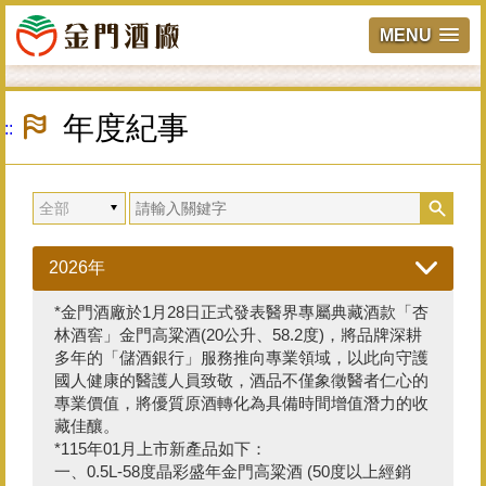
MENU
跳
到
年度紀事
:::
主
要
內
容
區
塊
2026年
*金門酒廠於1月28日正式發表醫界專屬典藏酒款「杏
林酒窖」金門高粱酒(20公升、58.2度)，將品牌深耕
多年的「儲酒銀行」服務推向專業領域，以此向守護
國人健康的醫護人員致敬，酒品不僅象徵醫者仁心的
專業價值，將優質原酒轉化為具備時間增值潛力的收
藏佳釀。
*115年01月上市新產品如下：
一、0.5L-58度晶彩盛年金門高粱酒 (50度以上經銷