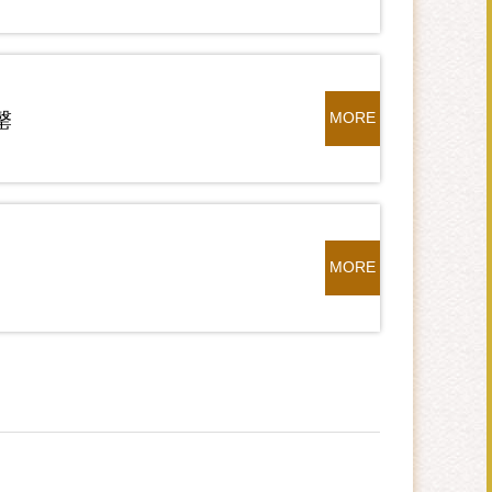
罄
MORE
MORE