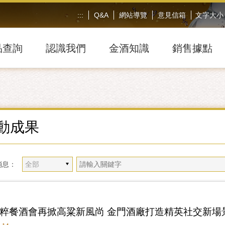
:::
Q&A
網站導覽
意見信箱
文字大小
品查詢
認識我們
金酒知識
銷售據點
動成果
消息：
純粹餐酒會再掀高粱新風尚 金門酒廠打造精英社交新場