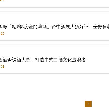
-14
酒廠「精釀8度金門啤酒」台中酒展大獲好評、全數售
-19
金酒盃調酒大賽，打造中式白酒文化造浪者
-01
1