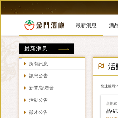
跳
到
主
要
內
最新消息
酒
容
區
塊
:::
最新消息
:::
所有訊息
活
訊息公告
快速搜尋
新聞/記者會
活動公告
企劃處
品•
徵才公告