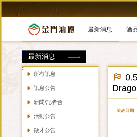
跳
到
主
要
內
最新消息
酒
容
區
塊
:::
最新消息
:::
所有訊息
0.
Drago
訊息公告
新聞/記者會
發表日期：20
活動公告
徵才公告