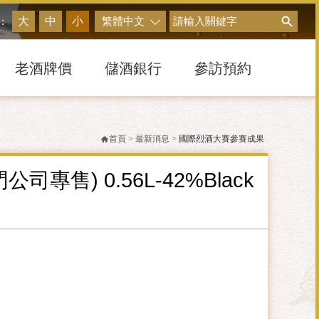
搜尋
大
中
小
繁體中文
：
老酒牌價
儲酒銀行
參訪預約
首頁
>
最新消息
>
國際烈酒大賽參賽成果
專售) 0.56L-42%Black