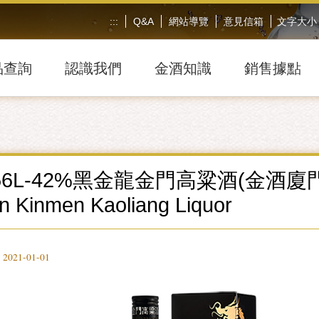
:::
Q&A
網站導覽
意見信箱
文字大小
品查詢
認識我們
金酒知識
銷售據點
56L-42%黑金龍金門高粱酒(金酒廈門公司
n Kinmen Kaoliang Liquor
21-01-01