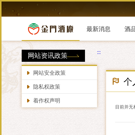
跳
到
主
要
內
最新消息
酒
容
區
塊
:::
网站资讯政策
网站安全政策
个
隐私权政策
着作权声明
目前并无相