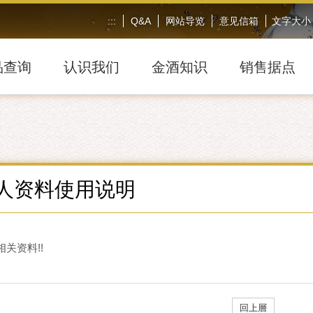
:::
Q&A
网站导览
意见信箱
文字大小
品查询
认识我们
金酒知识
销售据点
人资料使用说明
关资料!!
回上層