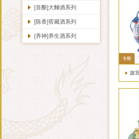
[首酿]大麯酒系列
[陈香]窖藏酒系列
[养神]养生酒系列
专酿
故宫