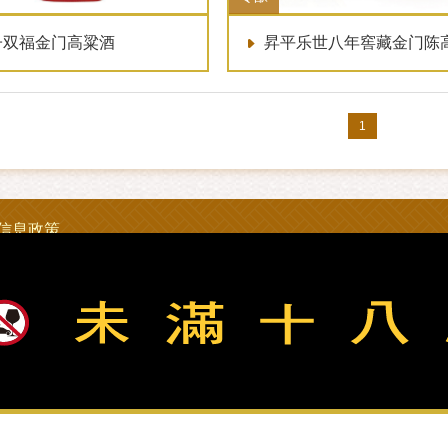
子双福金门高粱酒
昇平乐世八年窖藏金门陈
1
信息政策
23 金门县政府烟酒检举专线：082-322976
iquor Inc. All Rights Reserved.