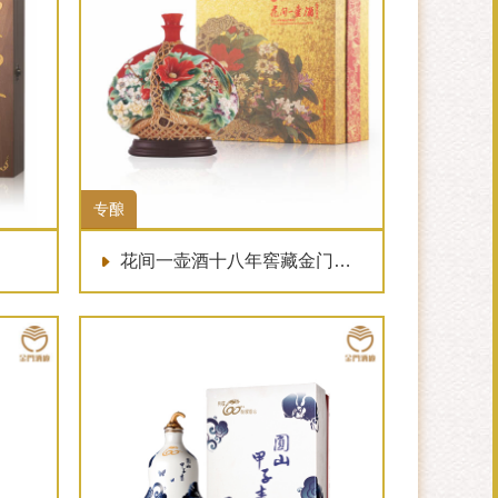
专酿
花间一壶酒十八年窖藏金门陈高