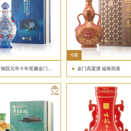
专酿
南院元年十年窖藏金门陈高
金门高粱酒 福筹四喜