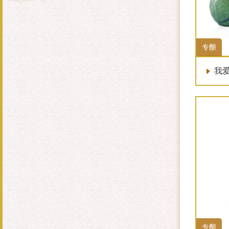
专酿
我爱
专酿