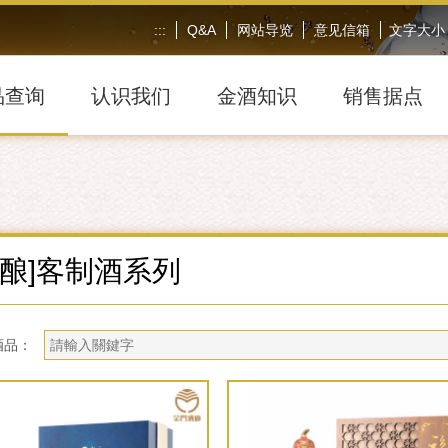
:::
Q&A
网站导览
意见信箱
文字大小
品查询
认识我们
金酒知识
销售据点
专酿]客制酒系列
酒品：