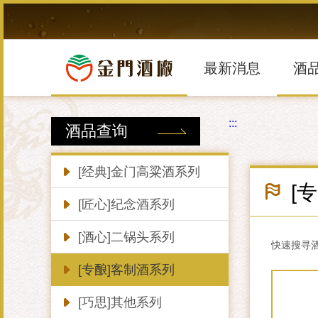
跳
到
主
要
內
最新消息
酒
容
區
塊
:::
酒品查询
[经典]金门高粱酒系列
[
[匠心]纪念酒系列
[酒心]二锅头系列
快速搜寻
[专酿]客制酒系列
[巧思]其他系列