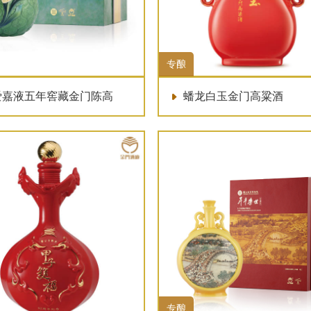
专酿
嘉液五年窖藏金门陈高
蟠龙白玉金门高粱酒
专酿