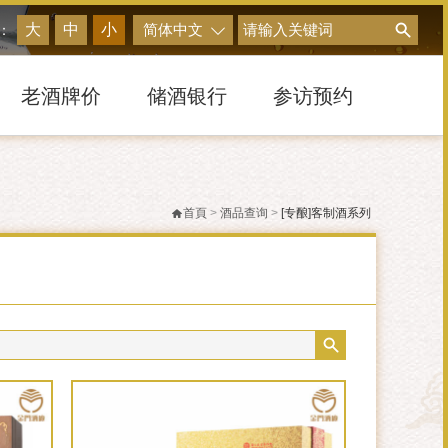
搜尋
大
中
小
简体中文
：
老酒牌价
储酒银行
参访预约
首頁
>
酒品查询
>
[专酿]客制酒系列