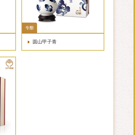
专酿
圆山甲子青